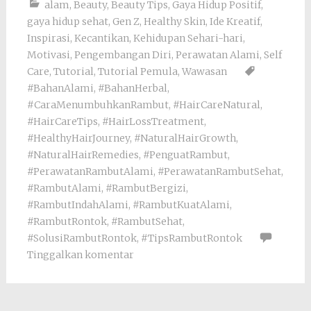
alam
,
Beauty
,
Beauty Tips
,
Gaya Hidup Positif
,
gaya hidup sehat
,
Gen Z
,
Healthy Skin
,
Ide Kreatif
,
Inspirasi
,
Kecantikan
,
Kehidupan Sehari-hari
,
Motivasi
,
Pengembangan Diri
,
Perawatan Alami
,
Self
Care
,
Tutorial
,
Tutorial Pemula
,
Wawasan
#BahanAlami
,
#BahanHerbal
,
#CaraMenumbuhkanRambut
,
#HairCareNatural
,
#HairCareTips
,
#HairLossTreatment
,
#HealthyHairJourney
,
#NaturalHairGrowth
,
#NaturalHairRemedies
,
#PenguatRambut
,
#PerawatanRambutAlami
,
#PerawatanRambutSehat
,
#RambutAlami
,
#RambutBergizi
,
#RambutIndahAlami
,
#RambutKuatAlami
,
#RambutRontok
,
#RambutSehat
,
#SolusiRambutRontok
,
#TipsRambutRontok
Tinggalkan komentar