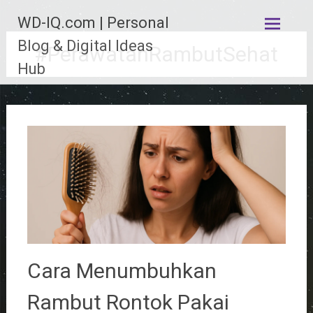
Lompat
WD-IQ.com | Personal
ke
konten
Blog & Digital Ideas
#PerawatanRambutSehat
Hub
Cara Menumbuhkan
Rambut Rontok Pakai