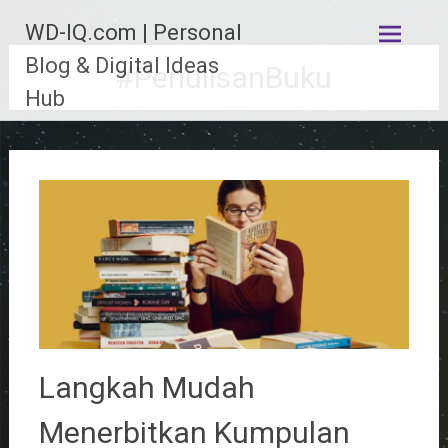
Lompat
WD-IQ.com | Personal
ke
konten
Blog & Digital Ideas
#PenulisanBuku
Hub
Langkah Mudah
Menerbitkan Kumpulan