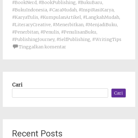
#BookNerd
,
#BookPublishing
,
#BukuBaru
,
#BukuIndonesia
,
#CaraMudah
,
#InspiRasiKarya
,
#KaryaTulis
,
#KumpulanArtikel
,
#LangkahMudah
,
#LiteraryCreative
,
#Menerbitkan
,
#MenjadiBuku
,
#Penerbitan
,
#Penulis
,
#PenulisanBuku
,
#PublishingJourney
,
#SelfPublishing
,
#WritingTips
Tinggalkan komentar
Cari
Cari
Recent Posts