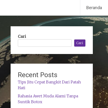
Beranda
Cari
Cari
Recent Posts
Tips Jitu Cepat Bangkit Dari Patah
Hati
Rahasia Awet Muda Alami Tanpa
Suntik Botox