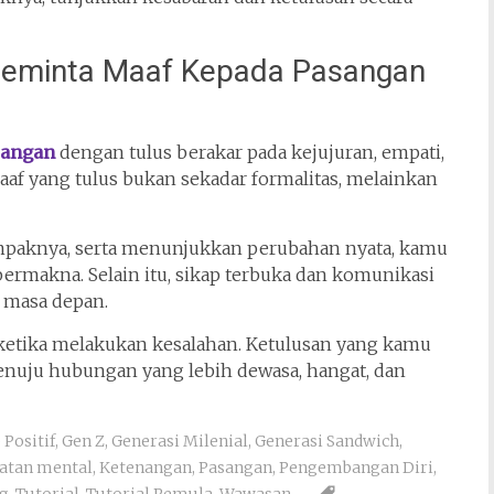
 Meminta Maaf Kepada Pasangan
sangan
dengan tulus berakar pada kejujuran, empati,
f yang tulus bukan sekadar formalitas, melainkan
aknya, serta menunjukkan perubahan nyata, kamu
rmakna. Selain itu, sikap terbuka dan komunikasi
 masa depan.
 ketika melakukan kesalahan. Ketulusan yang kamu
enuju hubungan yang lebih dewasa, hangat, dan
 Positif
,
Gen Z
,
Generasi Milenial
,
Generasi Sandwich
,
atan mental
,
Ketenangan
,
Pasangan
,
Pengembangan Diri
,