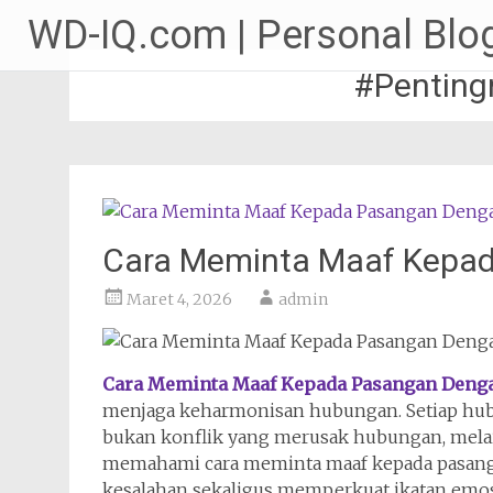
Lompat
WD-IQ.com | Personal Blog
ke
konten
#Penting
Cara Meminta Maaf Kepad
Maret 4, 2026
admin
Cara Meminta Maaf Kepada Pasangan Deng
menjaga keharmonisan hubungan. Setiap hub
bukan konflik yang merusak hubungan, melai
memahami cara meminta maaf kepada pasan
kesalahan sekaligus memperkuat ikatan emos