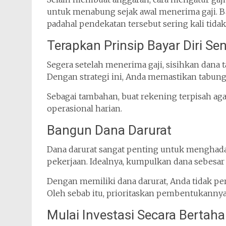
untuk menabung sejak awal menerima gaji. B
padahal pendekatan tersebut sering kali tidak 
Terapkan Prinsip Bayar Diri Sen
Segera setelah menerima gaji, sisihkan dan
Dengan strategi ini, Anda memastikan tabung
Sebagai tambahan, buat rekening terpisah ag
operasional harian.
Bangun Dana Darurat
Dana darurat sangat penting untuk menghadapi
pekerjaan. Idealnya, kumpulkan dana sebesar
Dengan memiliki dana darurat, Anda tidak p
Oleh sebab itu, prioritaskan pembentukannya
Mulai Investasi Secara Bertah