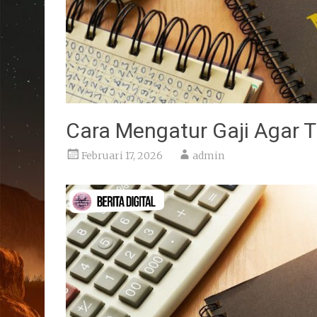
Cara Mengatur Gaji Agar T
Februari 17, 2026
admin