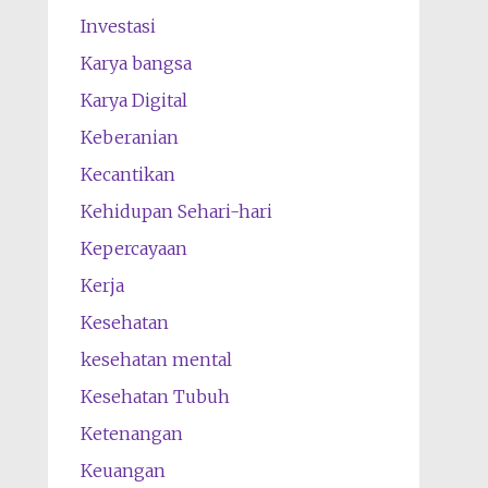
Investasi
Karya bangsa
Karya Digital
Keberanian
Kecantikan
Kehidupan Sehari-hari
Kepercayaan
Kerja
Kesehatan
kesehatan mental
Kesehatan Tubuh
Ketenangan
Keuangan