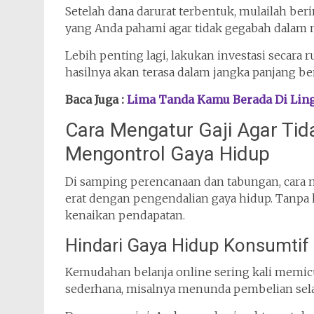
Setelah dana darurat terbentuk, mulailah berin
yang Anda pahami agar tidak gegabah dalam
Lebih penting lagi, lakukan investasi secara 
hasilnya akan terasa dalam jangka panjang b
Baca Juga :
Lima Tanda Kamu Berada Di Lin
Cara Mengatur Gaji Agar Ti
Mengontrol Gaya Hidup
Di samping perencanaan dan tabungan, cara me
erat dengan pengendalian gaya hidup. Tanpa k
kenaikan pendapatan.
Hindari Gaya Hidup Konsumtif
Kemudahan belanja online sering kali memicu 
sederhana, misalnya menunda pembelian sel