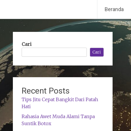
Beranda
Cari
Cari
Recent Posts
Tips Jitu Cepat Bangkit Dari Patah
Hati
Rahasia Awet Muda Alami Tanpa
Suntik Botox