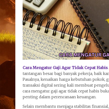
Cara Mengatur Gaji Agar Tidak Cepat Habis
tantangan besar bagi banyak pekerja, baik 
Pasalnya, kenaikan harga kebutuhan pokok, 
transaksi digital sering kali membuat pengel
cara mengatur gaji agar tidak cepat habis buk
penting dalam perencanaan keuangan.
Selain membantu menjaga stabilitas finansia