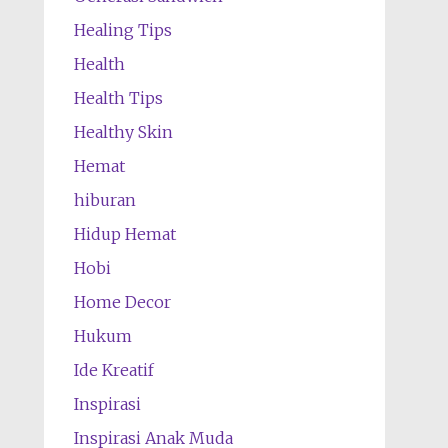
Healing Tips
Health
Health Tips
Healthy Skin
Hemat
hiburan
Hidup Hemat
Hobi
Home Decor
Hukum
Ide Kreatif
Inspirasi
Inspirasi Anak Muda