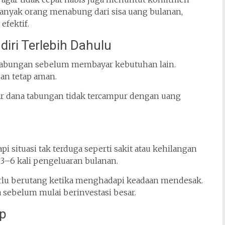
anyak orang menabung dari sisa uang bulanan,
efektif.
diri Terlebih Dahulu
a tabungan sebelum membayar kebutuhan lain.
an tetap aman.
ar dana tabungan tidak tercampur dengan uang
 situasi tak terduga seperti sakit atau kehilangan
 3–6 kali pengeluaran bulanan.
erlu berutang ketika menghadapi keadaan mendesak.
 sebelum mulai berinvestasi besar.
ap