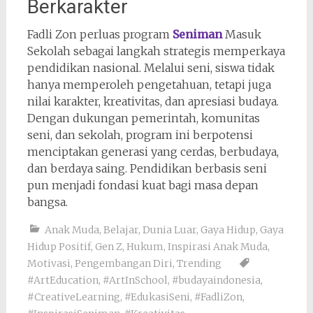
Berkarakter
Fadli Zon perluas program
Seniman
Masuk
Sekolah sebagai langkah strategis memperkaya
pendidikan nasional. Melalui seni, siswa tidak
hanya memperoleh pengetahuan, tetapi juga
nilai karakter, kreativitas, dan apresiasi budaya.
Dengan dukungan pemerintah, komunitas
seni, dan sekolah, program ini berpotensi
menciptakan generasi yang cerdas, berbudaya,
dan berdaya saing. Pendidikan berbasis seni
pun menjadi fondasi kuat bagi masa depan
bangsa.
Anak Muda
,
Belajar
,
Dunia Luar
,
Gaya Hidup
,
Gaya
Hidup Positif
,
Gen Z
,
Hukum
,
Inspirasi Anak Muda
,
Motivasi
,
Pengembangan Diri
,
Trending
#ArtEducation
,
#ArtInSchool
,
#budayaindonesia
,
#CreativeLearning
,
#EdukasiSeni
,
#FadliZon
,