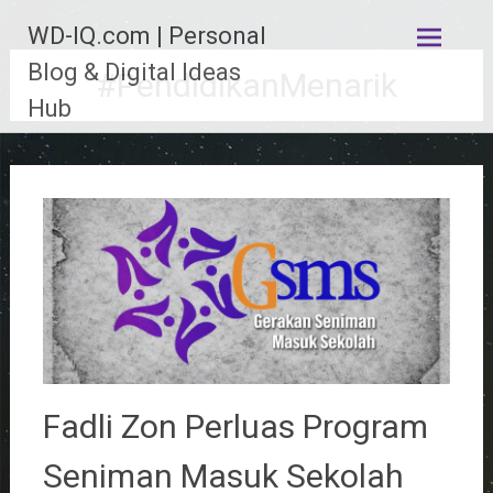
Lompat
WD-IQ.com | Personal
ke
konten
Blog & Digital Ideas
#PendidikanMenarik
Hub
Fadli Zon Perluas Program
Seniman Masuk Sekolah