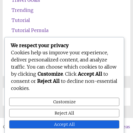
Travel Goals
Trending
Tutorial
Tutorial Pemula
Uncategorized
We respect your privacy
Wawasan
Cookies help us improve your experience,
deliver personalized content, and analyze
Wellness
traffic. You can choose which cookies to allow
by clicking
Customize
. Click
Accept All
to
consent or
Reject All
to decline non-essential
cookies.
Customize
Reject All
Accept All
Copyright © 2026
WD-IQ.com | Personal Blog & Digital Ideas