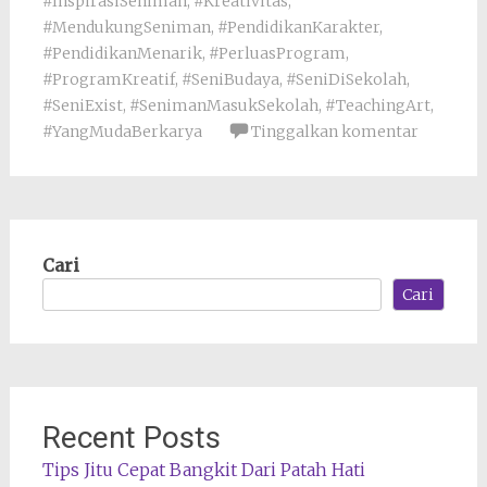
#InspirasiSeniman
,
#Kreativitas
,
#MendukungSeniman
,
#PendidikanKarakter
,
#PendidikanMenarik
,
#PerluasProgram
,
#ProgramKreatif
,
#SeniBudaya
,
#SeniDiSekolah
,
#SeniExist
,
#SenimanMasukSekolah
,
#TeachingArt
,
#YangMudaBerkarya
Tinggalkan komentar
Cari
Cari
Recent Posts
Tips Jitu Cepat Bangkit Dari Patah Hati