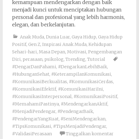
kemampuan mendengarkan dengan baik
menjadi kunci untuk menciptakan hubungan
personal dan profesional yang lebih harmonis,
elegan, dan berkelanjutan.
Anak Muda
,
Dunia Luar
,
Gaya Hidup
,
Gaya Hidup
Positif
,
Gen Z
,
Inspirasi Anak Muda
,
Kehidupan
Sehari-hari
,
Masa Depan
,
Motivasi
,
Pengembangan
Diri
,
perasaan
,
psikolog
,
Trending
,
Tutorial
#DengarDanPahami
,
#DengarkanLebihBaik
,
#HubunganSehat
,
#KeterampilanKomunikasi
,
#KomunikasiBerkualitas
,
#KomunikasiCerdas
,
#KomunikasiEfektif
,
#KomunikasiHariIni
,
#KomunikasiInterpersonal
,
#KomunikasiPositif
,
#MemahamiPastinya
,
#MendengarkanAktif
,
#MenjadiPendengar
,
#PendengarBaik
,
#PendengarYangKuat
,
#SeniMendengarkan
,
#TipsKomunikasi
,
#TipsMenjadiPendengar
,
#ValidasiPerasaan
Tinggalkan komentar