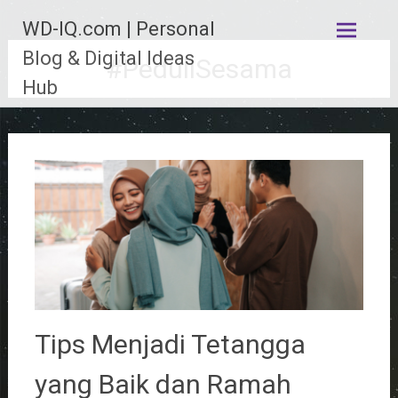
Lompat
WD-IQ.com | Personal
ke
konten
Blog & Digital Ideas
#PeduliSesama
Hub
Tips Menjadi Tetangga
yang Baik dan Ramah