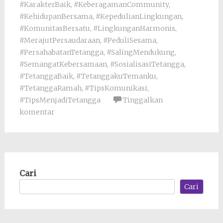
#KarakterBaik
,
#KeberagamanCommunity
,
#KehidupanBersama
,
#KepedulianLingkungan
,
#KomunitasBersatu
,
#LingkunganHarmonis
,
#MerajutPersaudaraan
,
#PeduliSesama
,
#PersahabatanTetangga
,
#SalingMendukung
,
#SemangatKebersamaan
,
#SosialisasiTetangga
,
#TetanggaBaik
,
#TetanggakuTemanku
,
#TetanggaRamah
,
#TipsKomunikasi
,
#TipsMenjadiTetangga
Tinggalkan
komentar
Cari
Cari