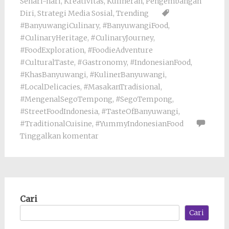
Sehari-hari
,
Kreativitas
,
Kulineran
,
Pengembangan
Diri
,
Strategi Media Sosial
,
Trending
#BanyuwangiCulinary
,
#BanyuwangiFood
,
#CulinaryHeritage
,
#CulinaryJourney
,
#FoodExploration
,
#FoodieAdventure
#CulturalTaste
,
#Gastronomy
,
#IndonesianFood
,
#KhasBanyuwangi
,
#KulinerBanyuwangi
,
#LocalDelicacies
,
#MasakanTradisional
,
#MengenalSegoTempong
,
#SegoTempong
,
#StreetFoodIndonesia
,
#TasteOfBanyuwangi
,
#TraditionalCuisine
,
#YummyIndonesianFood
Tinggalkan komentar
Cari
Cari