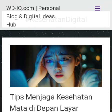
Lompat
WD-IQ.com | Personal
ke
konten
Blog & Digital Ideas
#KesehatanDigital
Hub
Tips Menjaga Kesehatan
Mata di Depan Layar