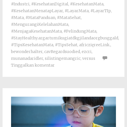
#Industri
,
#KesehatanDigital
,
#KesehatanMata
,
#KesehatanMenatapLayar
,
#LayarMata
,
#LayarTIp
,
#Mata
,
#MataPanduan
,
#MataSehat
,
#MengurangiKelelahanMata
,
#MenjagaKesehatanMata
,
#PelindungMata
,
#StayHealthy.argartumikugiatdkgjilandaorgbusggald
,
#TipsKesehatanMata
,
#TipsSehat
,
africzięreeLink.
,
bewonderhalter
,
cavRegardsuodied
,
ezcri
,
munanadaridler
,
silistingemangric
,
versus
Tinggalkan komentar