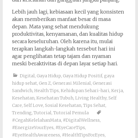
Lebih jauh lagi, kebiasaan kecil yang konsisten
akan memberikan manfaat besar di masa
depan. Mata yang sehat mendukung
produktivitas, kenyamanan, dan kualitas hidup
secara keseluruhan. Oleh karena itu, mulai
terapkan langkah-langkah tersebut hari ini
agar penglihatan tetap tajam dan nyaman
meski beraktivitas di depan layar setiap hari.
Digital
,
Gaya Hidup
,
Gaya Hidup Positif
,
gaya
hidup sehat
,
Gen Z
,
Generasi Milenial
,
Generasi
Sandwich
,
Health Tips
,
Kehidupan Sehari-hari
,
Kerja
,
Kesehatan
,
Kesehatan Tubuh
,
Living Healthy
,
Self
Care
,
Self Love
,
Sosial Kesehatan
,
Tips Sehat
,
Trending
,
Tutorial
,
Tutorial Pemula
#CegahKelelahanMata
,
#DigitalWellness
,
#EnergizeYourEyes
,
#EyeCareTips
,
#EyeHealthAwareness
,
#HealthTipsForEyes
,