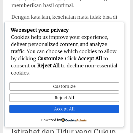
memberikan hasil optimal.
Dengan kata lain, kesehatan mata tidak bisa di
pisahkan dari kondisi tubuh secara
We respect your privacy
keseluruhan.
Cookies help us improve your experience,
Konsumsi Makanan yang Baik
deliver personalized content, and analyze
traffic. You can choose which cookies to allow
untuk Kesehatan Mata
by clicking
Customize
. Click
Accept All
to
Asupan nutrisi sangat memengaruhi kesehatan
consent or
Reject All
to decline non-essential
mata. Vitamin A, lutein, dan omega-3 terbukti
cookies.
mendukung fungsi penglihatan. Makanan
seperti wortel, bayam, ikan, dan telur dapat
Customize
menjadi pilihan yang tepat.
Reject All
Lebih jauh lagi, konsumsi air yang cukup
Accept All
membantu menjaga kelembapan mata secara
alami.
Powered by
Istirahat dan Tidur yang Cukup