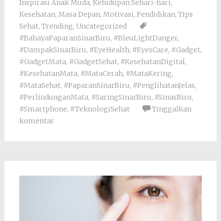
Inspirasi Anak Muda
,
Kehidupan Sehari-hari
,
Kesehatan
,
Masa Depan
,
Motivasi
,
Pendidikan
,
Tips
Sehat
,
Trending
,
Uncategorized
#BahayaPaparanSinarBiru
,
#BleuLightDanger
,
#DampakSinarBiru
,
#EyeHealth
,
#EyesCare
,
#Gadget
,
#GadgetMata
,
#GadgetSehat
,
#KesehatanDigital
,
#KesehatanMata
,
#MataCerah
,
#MataKering
,
#MataSehat
,
#PaparanSinarBiru
,
#PenglihatanJelas
,
#PerlindunganMata
,
#SaringSinarBiru
,
#SinarBiru
,
#Smartphone
,
#TeknologiSehat
Tinggalkan
komentar