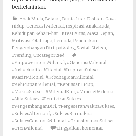
berkelanjutan.
Anak Muda
,
Belajar
,
Dunia Luar
,
Fashion
,
Gaya
Hidup
,
Generasi Milenial
,
Inspirasi Anak Muda
,
Kehidupan Sehari-hari
,
Kreativitas
,
Masa Depan
,
Motivasi
,
Olahraga
,
Pemuda
,
Pendidikan
,
Pengembangan Diri
,
psikolog
,
Sosial
,
Stylish
,
Trending
,
Uncategorized
#EmpowermentMilenial
,
#GenerasiMilenial
,
#IndividualitasMilenial
,
#InspirasiSukses
,
#KarirMilenial
,
#KebahagiaanMilenial
,
#KehidupanMilenial
,
#KepuasanHidup
,
#MaknaSukses
,
#MilenialKini
,
#MindsetMilenial
,
#NilaiSukses
,
#PemikiranSukses
,
#PengembanganDiri
,
#PergeseranMaknaSukses
,
#SuksesAlternatif
,
#SuksesBermakna
,
#SuksesGenerasiMilenial
,
#TransformasiSukses
,
#TrenMilenial
Tinggalkan komentar