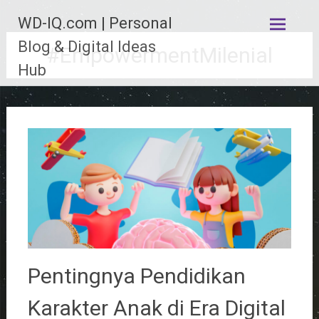
Lompat
WD-IQ.com | Personal
ke
konten
Blog & Digital Ideas
#EmpowermentMilenial
Hub
Pentingnya Pendidikan
Karakter Anak di Era Digital