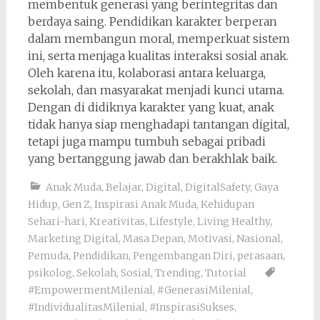
membentuk generasi yang berintegritas dan
berdaya saing. Pendidikan karakter berperan
dalam membangun moral, memperkuat sistem
ini, serta menjaga kualitas interaksi sosial anak.
Oleh karena itu, kolaborasi antara keluarga,
sekolah, dan masyarakat menjadi kunci utama.
Dengan di didiknya karakter yang kuat, anak
tidak hanya siap menghadapi tantangan digital,
tetapi juga mampu tumbuh sebagai pribadi
yang bertanggung jawab dan berakhlak baik.
Anak Muda
,
Belajar
,
Digital
,
DigitalSafety
,
Gaya
Hidup
,
Gen Z
,
Inspirasi Anak Muda
,
Kehidupan
Sehari-hari
,
Kreativitas
,
Lifestyle
,
Living Healthy
,
Marketing Digital
,
Masa Depan
,
Motivasi
,
Nasional
,
Pemuda
,
Pendidikan
,
Pengembangan Diri
,
perasaan
,
psikolog
,
Sekolah
,
Sosial
,
Trending
,
Tutorial
#EmpowermentMilenial
,
#GenerasiMilenial
,
#IndividualitasMilenial
,
#InspirasiSukses
,