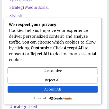
Strategi Media Sosial
Stylish
Teknologi
We respect your privacy
Cookies help us improve your experience,
Tips Hemat
deliver personalized content, and analyze
Tips Hubungan
traffic. You can choose which cookies to allow
by clicking
Customize
. Click
Accept All
to
Tips Kerja
consent or
Reject All
to decline non-essential
Tips Sehat
cookies.
Travel
Customize
Travel Goals
Reject All
Trending
Accept All
Tutorial
Tutorial Pemula
Powered by
Uncategorized