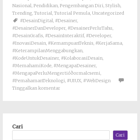
Nasional
,
Pendidikan
,
Pengembangan Diri
,
Stylish
,
Trending
,
Tutorial
,
Tutorial Pemula
,
Uncategorized
#DesainDigital
,
#Desainer
,
#DesainerDanDeveloper
,
#DesainerPerluTahu
,
#DesainGrafis
,
#DesainInteraktif
,
#Developer
,
#InovasiDesain
,
#KemampuanTeknis
,
#KerjaSama
,
#KeterampilanMenggabungkan
,
#KodeUntukDesainer
,
#KolaborasiDesain
,
#MemahamiKode
,
#MengapaDesainer
,
#MengapaPerluMengertióðormalcsemi
,
#PemahamanTeknologi
,
#UIUX
,
#WebDesign
Tinggalkan komentar
Cari
Cari