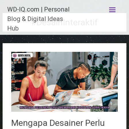
Lompat
WD-IQ.com | Personal
ke
konten
Blog & Digital Ideas
#DesainInteraktif
Hub
Mengapa Desainer Perlu