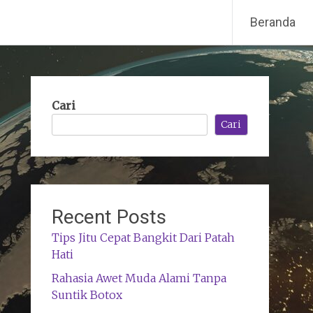
Beranda
Cari
Cari
Recent Posts
Tips Jitu Cepat Bangkit Dari Patah
Hati
Rahasia Awet Muda Alami Tanpa
Suntik Botox