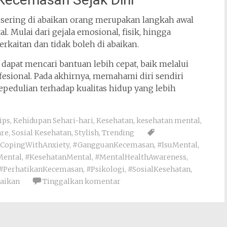
sering di abaikan orang merupakan langkah awal
 Mulai dari gejala emosional, fisik, hingga
rkaitan dan tidak boleh di abaikan.
dapat mencari bantuan lebih cepat, baik melalui
sional. Pada akhirnya, memahami diri sendiri
pedulian terhadap kualitas hidup yang lebih
ips
,
Kehidupan Sehari-hari
,
Kesehatan
,
kesehatan mental
,
are
,
Sosial Kesehatan
,
Stylish
,
Trending
CopingWithAnxiety
,
#GangguanKecemasan
,
#IsuMental
,
Mental
,
#KesehatanMental
,
#MentalHealthAwareness
,
#PerhatikanKecemasan
,
#Psikologi
,
#SosialKesehatan
,
aikan
Tinggalkan komentar