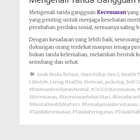
Mengenali tanda gangguan
Kecemasan
yang 
yang penting untuk menjaga kesehatan mental.
perubahan perilaku sosial, semuanya saling be
Dengan kesadaran yang lebih baik, seseorang 
dukungan orang terdekat maupun tenaga profe
bukan tanda kelemahan, melainkan bentuk ke
seimbang dan sehat.
Anak Muda
,
Belajar
,
Gaya Hidup
,
Gen Z
,
Health T
Lifestyle
,
Living Healthy
,
Motivasi
,
psikolog
,
Self C
#BantuanKesehatanMental
,
#CiriCiriKecemasan
,
#
#Kecemasan
,
#KecemasanSehariHari
,
#Kesadaran
#MentalHealthMatters
,
#PemahamanKecemasan
,
#TandaKecemasan
,
#TandaPeringatan
,
#TidakDiab