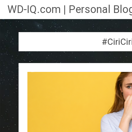
WD-IQ.com | Personal Blog
Lompat
ke
konten
#CiriCi