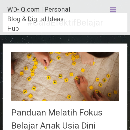
Lompat
WD-IQ.com | Personal
ke
konten
Blog & Digital Ideas
#CaraEfektifBelajar
Hub
Panduan Melatih Fokus
Belajar Anak Usia Dini