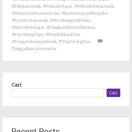
#EdukasiAnak
,
#FokusBelajar
,
#FokusBelajarAnak
,
#FokusDanKonsentrasi
,
#KemampuanBerpikir
,
#KreativitasAnak
,
#MembangunFokus
,
#MetodeBelajar
,
#PanduanMelatihFokus
,
#ParentingTips
,
#PendidikanDini
,
#PengembanganAnak
,
#TipsOrangtua
Tinggalkan komentar
Cari
Cari
Recent Posts