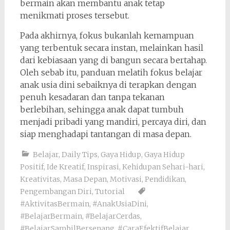
bermain akan membantu anak tetap
menikmati proses tersebut.
Pada akhirnya, fokus bukanlah kemampuan
yang terbentuk secara instan, melainkan hasil
dari kebiasaan yang di bangun secara bertahap.
Oleh sebab itu, panduan melatih fokus belajar
anak usia dini sebaiknya di terapkan dengan
penuh kesadaran dan tanpa tekanan
berlebihan, sehingga anak dapat tumbuh
menjadi pribadi yang mandiri, percaya diri, dan
siap menghadapi tantangan di masa depan.
Belajar
,
Daily Tips
,
Gaya Hidup
,
Gaya Hidup
Positif
,
Ide Kreatif
,
Inspirasi
,
Kehidupan Sehari-hari
,
Kreativitas
,
Masa Depan
,
Motivasi
,
Pendidikan
,
Pengembangan Diri
,
Tutorial
#AktivitasBermain
,
#AnakUsiaDini
,
#BelajarBermain
,
#BelajarCerdas
,
#BelajarSambilBersenang
,
#CaraEfektifBelajar
,