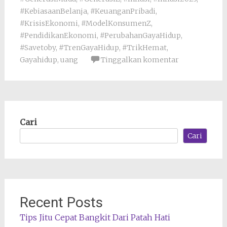
#KebiasaanBelanja
,
#KeuanganPribadi
,
#KrisisEkonomi
,
#ModelKonsumenZ
,
#PendidikanEkonomi
,
#PerubahanGayaHidup
,
#Savetoby
,
#TrenGayaHidup
,
#TrikHemat
,
Gayahidup
,
uang
Tinggalkan komentar
Cari
Cari
Recent Posts
Tips Jitu Cepat Bangkit Dari Patah Hati