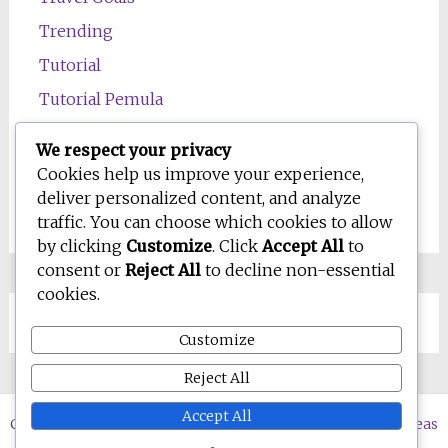
Trending
Tutorial
Tutorial Pemula
Uncategorized
We respect your privacy
Wawasan
Cookies help us improve your experience,
deliver personalized content, and analyze
Wellness
traffic. You can choose which cookies to allow
by clicking
Customize
. Click
Accept All
to
consent or
Reject All
to decline non-essential
cookies.
Customize
Reject All
Accept All
Copyright © 2026
WD-IQ.com | Personal Blog & Digital Ideas
Hub
. All rights reserved. Tema:
Radiate
oleh ThemeGrill.