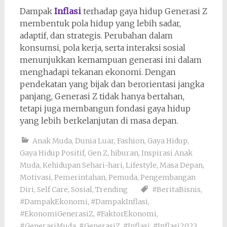
Dampak
Inflasi
terhadap gaya hidup Generasi Z
membentuk pola hidup yang lebih sadar,
adaptif, dan strategis. Perubahan dalam
konsumsi, pola kerja, serta interaksi sosial
menunjukkan kemampuan generasi ini dalam
menghadapi tekanan ekonomi. Dengan
pendekatan yang bijak dan berorientasi jangka
panjang, Generasi Z tidak hanya bertahan,
tetapi juga membangun fondasi gaya hidup
yang lebih berkelanjutan di masa depan.
Anak Muda
,
Dunia Luar
,
Fashion
,
Gaya Hidup
,
Gaya Hidup Positif
,
Gen Z
,
hiburan
,
Inspirasi Anak
Muda
,
Kehidupan Sehari-hari
,
Lifestyle
,
Masa Depan
,
Motivasi
,
Pemerintahan
,
Pemuda
,
Pengembangan
Diri
,
Self Care
,
Sosial
,
Trending
#BeritaBisnis
,
#DampakEkonomi
,
#DampakInflasi
,
#EkonomiGenerasiZ
,
#FaktorEkonomi
,
#GenerasiMuda
,
#GenerasiZ
,
#Inflasi
,
#Inflasi2023
,