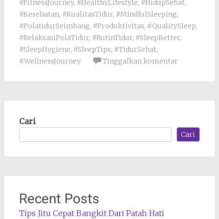
#FitnessJourney
,
#HealthyLifestyle
,
#HidupSehat
,
#Kesehatan
,
#KualitasTidur
,
#MindfulSleeping
,
#PolatidurSeimbang
,
#Produktivitas
,
#QualitySleep
,
#RelaksasiPolaTidur
,
#RutinTidur
,
#SleepBetter
,
#SleepHygiene
,
#SleepTips
,
#TidurSehat
,
#WellnessJourney
Tinggalkan komentar
Cari
Cari
Recent Posts
Tips Jitu Cepat Bangkit Dari Patah Hati