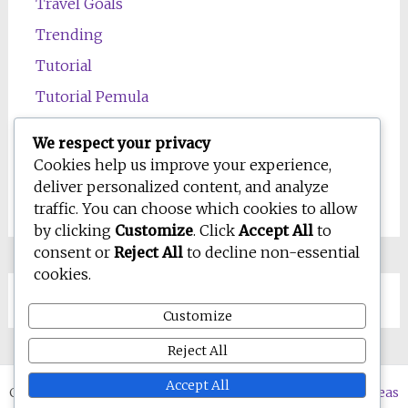
Travel Goals
Trending
Tutorial
Tutorial Pemula
Uncategorized
We respect your privacy
Wawasan
Cookies help us improve your experience,
deliver personalized content, and analyze
Wellness
traffic. You can choose which cookies to allow
by clicking
Customize
. Click
Accept All
to
consent or
Reject All
to decline non-essential
cookies.
Customize
Reject All
Accept All
Copyright © 2026
WD-IQ.com | Personal Blog & Digital Ideas