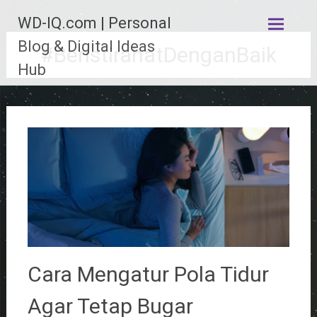
Lompat
WD-IQ.com | Personal
ke
konten
Blog & Digital Ideas
#BeristirahatDenganBaik
Hub
Cara Mengatur Pola Tidur
Agar Tetap Bugar