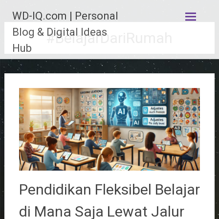
Lompat
WD-IQ.com | Personal
ke
konten
Blog & Digital Ideas
#BelajarDariRumah
Hub
Pendidikan Fleksibel Belajar
di Mana Saja Lewat Jalur