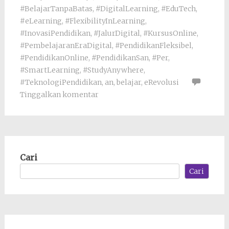
#BelajarTanpaBatas
,
#DigitalLearning
,
#EduTech
,
#eLearning
,
#FlexibilityInLearning
,
#InovasiPendidikan
,
#JalurDigital
,
#KursusOnline
,
#PembelajaranEraDigital
,
#PendidikanFleksibel
,
#PendidikanOnline
,
#PendidikanSan
,
#Per
,
#SmartLearning
,
#StudyAnywhere
,
#TeknologiPendidikan
,
an
,
belajar
,
eRevolusi
Tinggalkan komentar
Cari
Cari