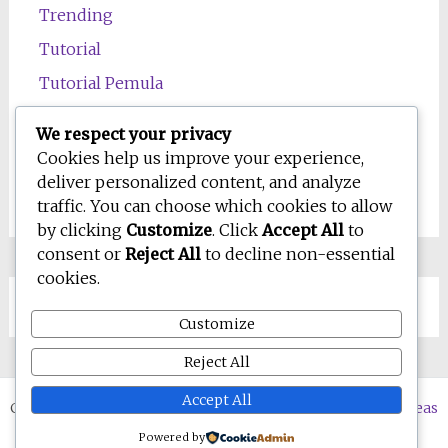
Trending
Tutorial
Tutorial Pemula
Uncategorized
We respect your privacy
Wawasan
Cookies help us improve your experience,
deliver personalized content, and analyze
Wellness
traffic. You can choose which cookies to allow
by clicking
Customize
. Click
Accept All
to
consent or
Reject All
to decline non-essential
cookies.
Customize
Reject All
Accept All
Copyright © 2026
WD-IQ.com | Personal Blog & Digital Ideas
Hub
. All rights reserved. Tema:
Radiate
oleh ThemeGrill.
Powered by