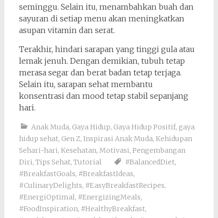
seminggu. Selain itu, menambahkan buah dan
sayuran di setiap menu akan meningkatkan
asupan vitamin dan serat.
Terakhir, hindari sarapan yang tinggi gula atau
lemak jenuh. Dengan demikian, tubuh tetap
merasa segar dan berat badan tetap terjaga.
Selain itu, sarapan sehat membantu
konsentrasi dan mood tetap stabil sepanjang
hari.
Anak Muda
,
Gaya Hidup
,
Gaya Hidup Positif
,
gaya
hidup sehat
,
Gen Z
,
Inspirasi Anak Muda
,
Kehidupan
Sehari-hari
,
Kesehatan
,
Motivasi
,
Pengembangan
Diri
,
Tips Sehat
,
Tutorial
#BalancedDiet
,
#BreakfastGoals
,
#BreakfastIdeas
,
#CulinaryDelights
,
#EasyBreakfastRecipes
,
#EnergiOptimal
,
#EnergizingMeals
,
#FoodInspiration
,
#HealthyBreakfast
,