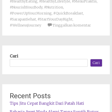
#HealthyEating
,
#HealthyLifestyle
,
#MenuPraktis
,
#NourishYourBody
,
#Nutrition
,
#PowerUpYourMorning
,
#QuickBreakfast
,
#SarapanSehat
,
#StartYourDayRight
,
#WellnessJourney
Tinggalkan komentar
Cari
Cari
Recent Posts
Tips Jitu Cepat Bangkit Dari Patah Hati
Rahasia Awet Muda Alami Tanpa Suntik Botox