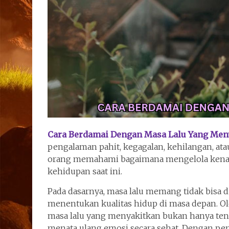
Cara Berdamai Dengan Masa Lalu Yang Men
pengalaman pahit, kegagalan, kehilangan, a
orang memahami bagaimana mengelola kenang
kehidupan saat ini.
Pada dasarnya, masa lalu memang tidak bisa d
menentukan kualitas hidup di masa depan. O
masa lalu yang menyakitkan bukan hanya te
menata ulang emosi secara sehat. Dengan pe