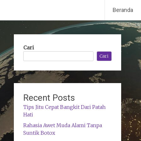
Beranda
Cari
Cari
Recent Posts
Tips Jitu Cepat Bangkit Dari Patah
Hati
Rahasia Awet Muda Alami Tanpa
Suntik Botox