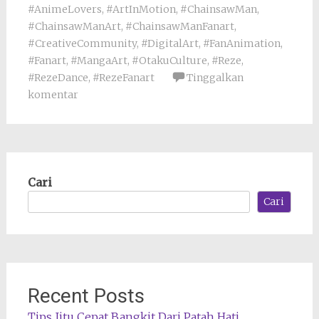
#AnimeLovers
,
#ArtInMotion
,
#ChainsawMan
,
#ChainsawManArt
,
#ChainsawManFanart
,
#CreativeCommunity
,
#DigitalArt
,
#FanAnimation
,
#Fanart
,
#MangaArt
,
#OtakuCulture
,
#Reze
,
#RezeDance
,
#RezeFanart
Tinggalkan
komentar
Cari
Cari
Recent Posts
Tips Jitu Cepat Bangkit Dari Patah Hati