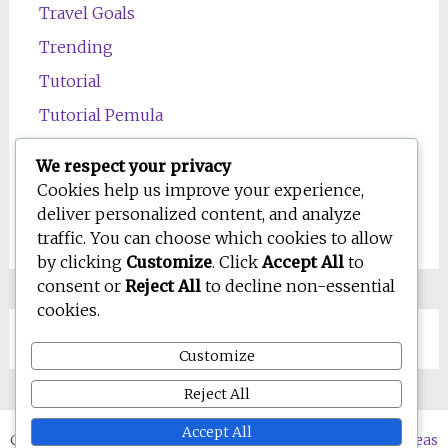
Travel Goals
Trending
Tutorial
Tutorial Pemula
Uncategorized
We respect your privacy
Wawasan
Cookies help us improve your experience,
deliver personalized content, and analyze
Wellness
traffic. You can choose which cookies to allow
by clicking
Customize
. Click
Accept All
to
consent or
Reject All
to decline non-essential
cookies.
Customize
Reject All
Accept All
Copyright © 2026
WD-IQ.com | Personal Blog & Digital Ideas