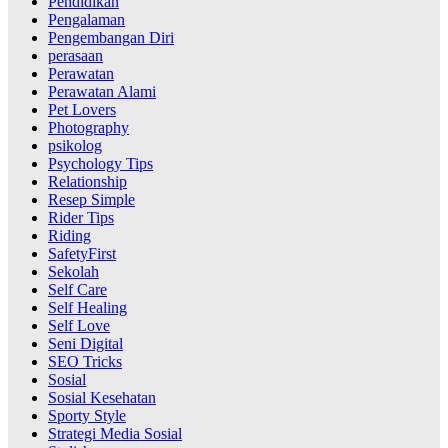
Pendidikan
Pengalaman
Pengembangan Diri
perasaan
Perawatan
Perawatan Alami
Pet Lovers
Photography
psikolog
Psychology Tips
Relationship
Resep Simple
Rider Tips
Riding
SafetyFirst
Sekolah
Self Care
Self Healing
Self Love
Seni Digital
SEO Tricks
Sosial
Sosial Kesehatan
Sporty Style
Strategi Media Sosial