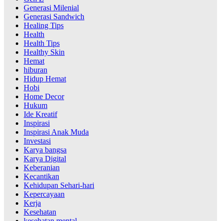
Generasi Milenial
Generasi Sandwich
Healing Tips
Health
Health Tips
Healthy Skin
Hemat
hiburan
Hidup Hemat
Hobi
Home Decor
Hukum
Ide Kreatif
Inspirasi
Inspirasi Anak Muda
Investasi
Karya bangsa
Karya Digital
Keberanian
Kecantikan
Kehidupan Sehari-hari
Kepercayaan
Kerja
Kesehatan
kesehatan mental