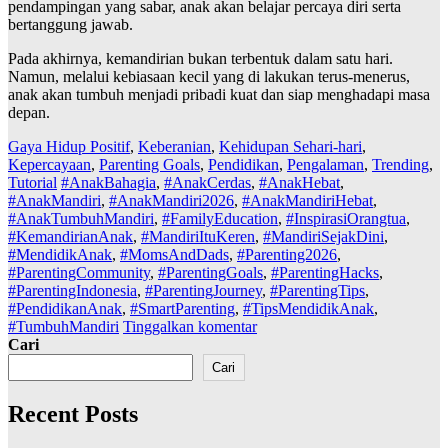
pendampingan yang sabar, anak akan belajar percaya diri serta
bertanggung jawab.
Pada akhirnya, kemandirian bukan terbentuk dalam satu hari.
Namun, melalui kebiasaan kecil yang di lakukan terus-menerus,
anak akan tumbuh menjadi pribadi kuat dan siap menghadapi masa
depan.
Gaya Hidup Positif
,
Keberanian
,
Kehidupan Sehari-hari
,
Kepercayaan
,
Parenting Goals
,
Pendidikan
,
Pengalaman
,
Trending
,
Tutorial
#AnakBahagia
,
#AnakCerdas
,
#AnakHebat
,
#AnakMandiri
,
#AnakMandiri2026
,
#AnakMandiriHebat
,
#AnakTumbuhMandiri
,
#FamilyEducation
,
#InspirasiOrangtua
,
#KemandirianAnak
,
#MandiriItuKeren
,
#MandiriSejakDini
,
#MendidikAnak
,
#MomsAndDads
,
#Parenting2026
,
#ParentingCommunity
,
#ParentingGoals
,
#ParentingHacks
,
#ParentingIndonesia
,
#ParentingJourney
,
#ParentingTips
,
#PendidikanAnak
,
#SmartParenting
,
#TipsMendidikAnak
,
#TumbuhMandiri
Tinggalkan komentar
Cari
Cari
Recent Posts