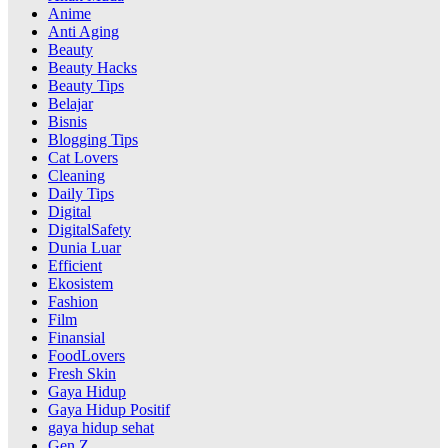
Anime
Anti Aging
Beauty
Beauty Hacks
Beauty Tips
Belajar
Bisnis
Blogging Tips
Cat Lovers
Cleaning
Daily Tips
Digital
DigitalSafety
Dunia Luar
Efficient
Ekosistem
Fashion
Film
Finansial
FoodLovers
Fresh Skin
Gaya Hidup
Gaya Hidup Positif
gaya hidup sehat
Gen Z