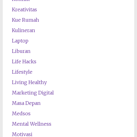
Kreativitas
Kue Rumah
Kulineran
Laptop
Liburan
Life Hacks
Lifestyle
Living Healthy
Marketing Digital
Masa Depan
Medsos
Mental Wellness
Motivasi