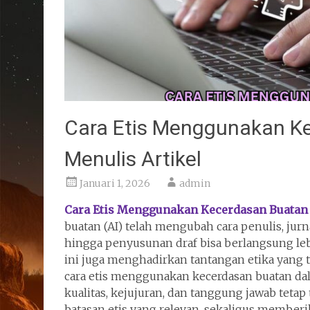
Cara Etis Menggunakan K
Menulis Artikel
Januari 1, 2026
admin
Cara Etis Menggunakan Kecerdasan Buatan 
buatan (AI) telah mengubah cara penulis, jurna
hingga penyusunan draf bisa berlangsung le
ini juga menghadirkan tantangan etika yang 
cara etis menggunakan kecerdasan buatan dal
kualitas, kejujuran, dan tanggung jawab tetap 
batasan etis yang relevan, sekaligus memberik