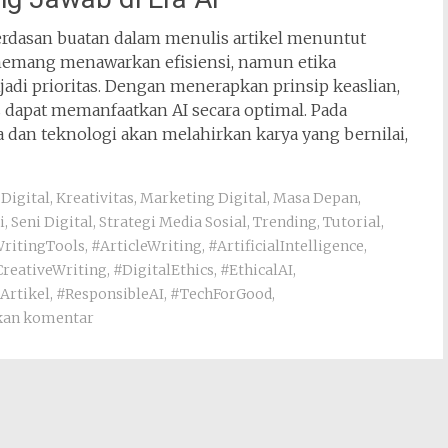
erdasan buatan dalam menulis artikel menuntut
mang menawarkan efisiensi, namun etika
adi prioritas. Dengan menerapkan prinsip keaslian,
s dapat memanfaatkan AI secara optimal. Pada
 dan teknologi akan melahirkan karya yang bernilai,
Digital
,
Kreativitas
,
Marketing Digital
,
Masa Depan
,
i
,
Seni Digital
,
Strategi Media Sosial
,
Trending
,
Tutorial
,
ritingTools
,
#ArticleWriting
,
#ArtificialIntelligence
,
reativeWriting
,
#DigitalEthics
,
#EthicalAI
,
Artikel
,
#ResponsibleAI
,
#TechForGood
,
kan komentar