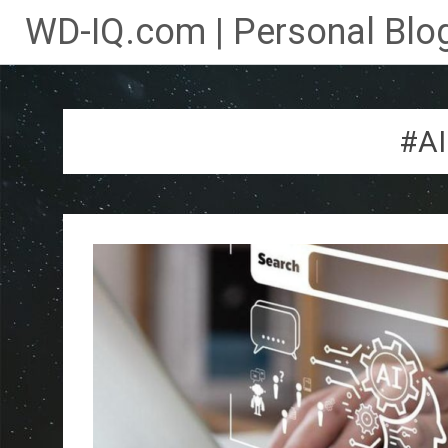
WD-IQ.com | Personal Blog
Lompat
ke
konten
#AI