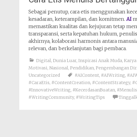
Sebagai penutup, cara etis menggunakan kec
kesadaran, keterampilan, dan komitmen.
AI
me
memastikan kualitas dan kejujuran tetap menj
transparansi, serta kepatuhan hukum, penuli
akhirnya, kolaborasi harmonis antara manusia
relevan, dan berkelanjutan bagi pembaca.
Digital
,
Dunia Luar
,
Inspirasi Anak Muda
,
Karya 
Motivasi
,
Nasional
,
Pendidikan
,
Pengembangan Dir
Uncategorized
#AIContent
,
#AIWriting
,
#AIW
#CaraEtis
,
#ContentCreation
,
#ContentStrategy
,
#C
#InnovativeWriting
,
#KecerdasanBuatan
,
#Menulis
#WritingCommunity
,
#WritingTips
Tinggal