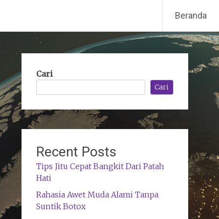
Beranda
Cari
Cari
Recent Posts
Tips Jitu Cepat Bangkit Dari Patah
Hati
Rahasia Awet Muda Alami Tanpa
Suntik Botox