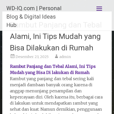
Lompat
WD-IQ.com | Personal
ke
konten
Blog & Digital Ideas
Rambut Panjang dan Tebal
Hub
Alami, Ini Tips Mudah yang
Bisa Dilakukan di Rumah
Desember 23, 2025
admin
Rambut Panjang dan Tebal Alami, Ini Tips
Mudah yang Bisa Di lakukan di Rumah
.
Rambut yang panjang dan tebal sering kali
menjadi dambaan banyak orang karena di
anggap menunjang penampilan dan
kepercayaan diri. Oleh karena itu, berbagai cara
di lakukan untuk mendapatkan rambut yang
sehat dan kuat. Namun demikian, penggunaan