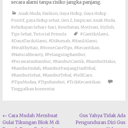
secara alami tanpa risiko jangka panjang.
Anak Muda
,
Fashion
,
Gaya Hidup
,
Gaya Hidup
Positif
,
gaya hidup sehat
,
Gen Z
,
Inspirasi Anak Muda
,
Kehidupan Sehari-hari
,
Kesehatan
,
Motivasi
,
Stylish
,
Tips Sehat
,
Tutorial Pemula
#CantikAlami
,
#DayaTarikAlami
,
#DiRumah
,
#HasilAlami
,
#HealthyHair
,
#HomeCareTips
,
#Kecantikan
,
#NaturalBeauty
,
#PelangsingRambut
,
#PerawatanRambut
,
#RambutCantik
,
#RambutHalus
,
#RambutIndah
,
#RambutPanjangDanTebal
,
#RambutSehat
,
#RambutTebal
,
#SelfCare
,
#TipsMudaa
,
#TipsRambut
,
#TrikKecantikan
Tinggalkan komentar
Navigasi
←
Cara Mudah Membuat
Gus Yahya Tidak Ada
Gulai Tikungan Blok M di
Pengunduran Diri Gus
pos