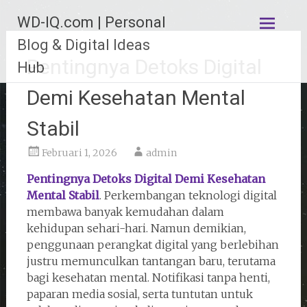
Lompat
WD-IQ.com | Personal
ke
konten
Blog & Digital Ideas
Pentingnya Detoks Digital
Hub
Demi Kesehatan Mental
Stabil
Februari 1, 2026
admin
Pentingnya Detoks Digital Demi Kesehatan
Mental Stabil
. Perkembangan teknologi digital
membawa banyak kemudahan dalam
kehidupan sehari-hari. Namun demikian,
penggunaan perangkat digital yang berlebihan
justru memunculkan tantangan baru, terutama
bagi kesehatan mental. Notifikasi tanpa henti,
paparan media sosial, serta tuntutan untuk