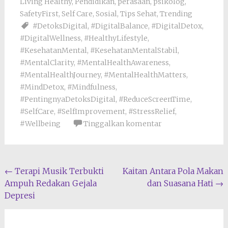
Living Healthy
,
Pendidikan
,
perasaan
,
psikolog
,
SafetyFirst
,
Self Care
,
Sosial
,
Tips Sehat
,
Trending
#DetoksDigital
,
#DigitalBalance
,
#DigitalDetox
,
#DigitalWellness
,
#HealthyLifestyle
,
#KesehatanMental
,
#KesehatanMentalStabil
,
#MentalClarity
,
#MentalHealthAwareness
,
#MentalHealthJourney
,
#MentalHealthMatters
,
#MindDetox
,
#Mindfulness
,
#PentingnyaDetoksDigital
,
#ReduceScreenTime
,
#SelfCare
,
#SelfImprovement
,
#StressRelief
,
#Wellbeing
Tinggalkan komentar
Navigasi
←
Terapi Musik Terbukti
Kaitan Antara Pola Makan
Ampuh Redakan Gejala
dan Suasana Hati
→
pos
Depresi