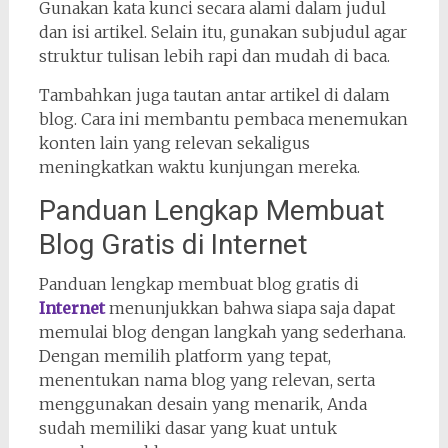
Gunakan kata kunci secara alami dalam judul
dan isi artikel. Selain itu, gunakan subjudul agar
struktur tulisan lebih rapi dan mudah di baca.
Tambahkan juga tautan antar artikel di dalam
blog. Cara ini membantu pembaca menemukan
konten lain yang relevan sekaligus
meningkatkan waktu kunjungan mereka.
Panduan Lengkap Membuat
Blog Gratis di Internet
Panduan lengkap membuat blog gratis di
Internet
menunjukkan bahwa siapa saja dapat
memulai blog dengan langkah yang sederhana.
Dengan memilih platform yang tepat,
menentukan nama blog yang relevan, serta
menggunakan desain yang menarik, Anda
sudah memiliki dasar yang kuat untuk