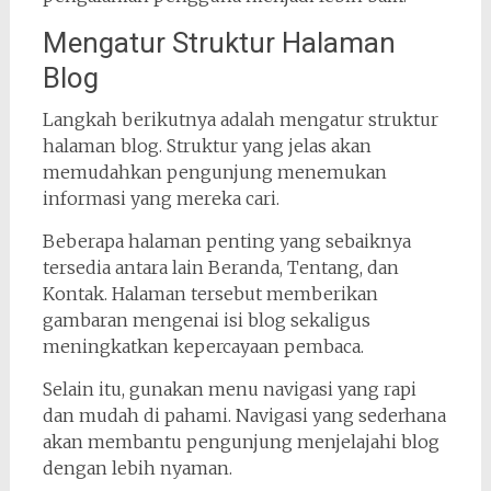
Mengatur Struktur Halaman
Blog
Langkah berikutnya adalah mengatur struktur
halaman blog. Struktur yang jelas akan
memudahkan pengunjung menemukan
informasi yang mereka cari.
Beberapa halaman penting yang sebaiknya
tersedia antara lain Beranda, Tentang, dan
Kontak. Halaman tersebut memberikan
gambaran mengenai isi blog sekaligus
meningkatkan kepercayaan pembaca.
Selain itu, gunakan menu navigasi yang rapi
dan mudah di pahami. Navigasi yang sederhana
akan membantu pengunjung menjelajahi blog
dengan lebih nyaman.