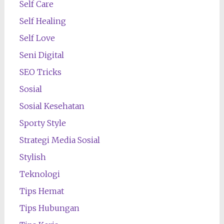
Self Care
Self Healing
Self Love
Seni Digital
SEO Tricks
Sosial
Sosial Kesehatan
Sporty Style
Strategi Media Sosial
Stylish
Teknologi
Tips Hemat
Tips Hubungan