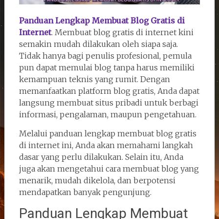
Panduan Lengkap Membuat Blog Gratis di
Internet
. Membuat blog gratis di internet kini
semakin mudah dilakukan oleh siapa saja.
Tidak hanya bagi penulis profesional, pemula
pun dapat memulai blog tanpa harus memiliki
kemampuan teknis yang rumit. Dengan
memanfaatkan platform blog gratis, Anda dapat
langsung membuat situs pribadi untuk berbagi
informasi, pengalaman, maupun pengetahuan.
Melalui panduan lengkap membuat blog gratis
di internet ini, Anda akan memahami langkah
dasar yang perlu dilakukan. Selain itu, Anda
juga akan mengetahui cara membuat blog yang
menarik, mudah dikelola, dan berpotensi
mendapatkan banyak pengunjung.
Panduan Lengkap Membuat