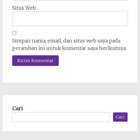
Situs Web
Simpan nama, email, dan situs web saya pada
peramban ini untuk komentar saya berikutnya.
Cari
Cari