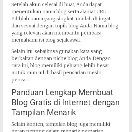
Setelah akun selesai di buat, Anda dapat
menentukan nama blog serta alamat URL.
Pilihlah nama yang singkat, mudah di ingat,
dan sesuai dengan topik blog Anda. Nama blog
yang relevan akan membantu pembaca
memahami isi blog sejak awal.
Selain itu, sebaiknya gunakan kata yang
berkaitan dengan niche blog Anda. Dengan
cara ini, blog memiliki peluang lebih besar
untuk muncul di hasil pencarian mesin
pencari.
Panduan Lengkap Membuat
Blog Gratis di Internet dengan
Tampilan Menarik
Selain konten, tampilan blog juga memiliki
peran penting dalam menarik perhatian