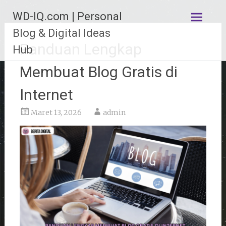
Lompat
WD-IQ.com | Personal
ke
konten
Blog & Digital Ideas
Panduan Lengkap
Hub
Membuat Blog Gratis di
Internet
Maret 13, 2026
admin