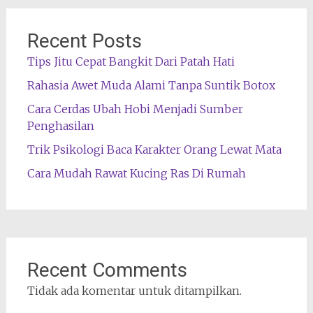
Recent Posts
Tips Jitu Cepat Bangkit Dari Patah Hati
Rahasia Awet Muda Alami Tanpa Suntik Botox
Cara Cerdas Ubah Hobi Menjadi Sumber
Penghasilan
Trik Psikologi Baca Karakter Orang Lewat Mata
Cara Mudah Rawat Kucing Ras Di Rumah
Recent Comments
Tidak ada komentar untuk ditampilkan.