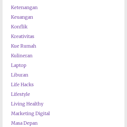
Ketenangan
Keuangan
Konflik
Kreativitas
Kue Rumah
Kulineran
Laptop
Liburan
Life Hacks
Lifestyle
Living Healthy
Marketing Digital
Masa Depan