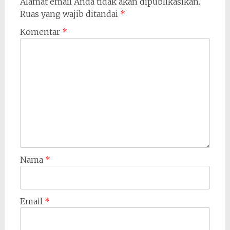
Alamat email Anda tidak akan dipublikasikan.
Ruas yang wajib ditandai
*
Komentar
*
Nama
*
Email
*