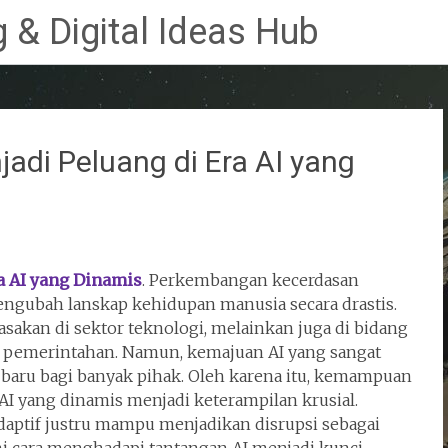
 & Digital Ideas Hub
i Peluang di Era AI yang
 AI yang Dinamis
. Perkembangan kecerdasan
h mengubah lanskap kehidupan manusia secara drastis.
rasakan di sektor teknologi, melainkan juga di bidang
ga pemerintahan. Namun, kemajuan AI yang sangat
 baru bagi banyak pihak. Oleh karena itu, kemampuan
I yang dinamis menjadi keterampilan krusial.
adaptif justru mampu menjadikan disrupsi sebagai