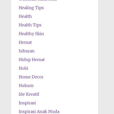
Healing Tips
Health
Health Tips
Healthy Skin
Hemat
hiburan
Hidup Hemat
Hobi
Home Decor
Hukum
Ide Kreatif
Inspirasi
Inspirasi Anak Muda