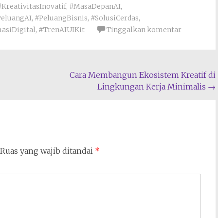
#KreativitasInovatif
,
#MasaDepanAI
,
PeluangAI
,
#PeluangBisnis
,
#SolusiCerdas
,
asiDigital
,
#TrenAIUIKit
Tinggalkan komentar
Cara Membangun Ekosistem Kreatif di
Lingkungan Kerja Minimalis
→
Ruas yang wajib ditandai
*