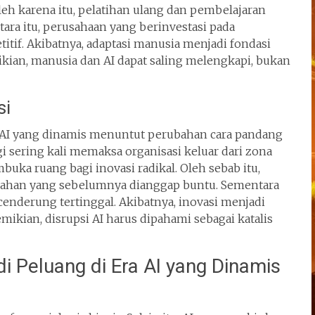
eh karena itu, pelatihan ulang dan pembelajaran
ara itu, perusahaan yang berinvestasi pada
f. Akibatnya, adaptasi manusia menjadi fondasi
ikian, manusia dan AI dapat saling melengkapi, bukan
si
AI yang dinamis menuntut perubahan cara pandang
ogi sering kali memaksa organisasi keluar dari zona
ka ruang bagi inovasi radikal. Oleh sebab itu,
salahan yang sebelumnya dianggap buntu. Sementara
cenderung tertinggal. Akibatnya, inovasi menjadi
mikian, disrupsi AI harus dipahami sebagai katalis
Peluang di Era AI yang Dinamis