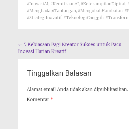
#InovasiAI
,
#KemitraanAI
,
#KeterampilanDigital
,
#MenghadapiTantangan
,
#MengubahHambatan
,
#
#StrategiInovatif
,
#TeknologiCanggih
,
#Transform
Navigasi
←
5 Kebiasaan Pagi Kreator Sukses untuk Pacu
Inovasi Harian Kreatif
pos
Tinggalkan Balasan
Alamat email Anda tidak akan dipublikasikan.
Komentar
*