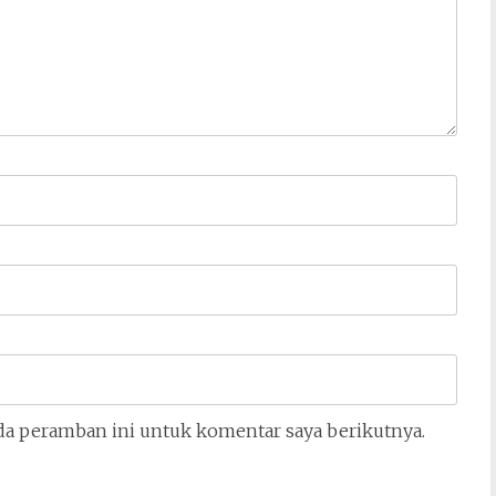
ada peramban ini untuk komentar saya berikutnya.