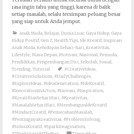
rasa ingin tahu yang tinggi, karena di balik
setiap masalah, selalu tersimpan peluang besar
yang siap untuk Anda jemput.
Anak Muda
,
Belajar
,
Dunia Luar
,
Gaya Hidup
,
Gaya
Hidup Positif
,
Gen Z
,
Health Tips
,
Ide Kreatif
,
Inspirasi
Anak Muda
,
Kehidupan Sehari-hari
,
Kreativitas
,
Lifestyle
,
Masa Depan
,
Motivasi
,
Nasional
,
Pemuda
,
Pendidikan
,
Pengembangan Diri
,
Sekolah
,
Sosial
,
Trending
,
Tutorial
#CreativeIdeas
,
#CreativeSolutions
,
#DailyChallenges
,
#ExploreIdeas
,
#IdeaGeneration
,
#IdeKreatif
,
#InnovationInAction
,
#Inovasi
,
#Inspiration
,
#KreatifitasSehariHari
,
#Kreativitas
,
#MasalahSehariHari
,
#MembangunIdeKreatif
,
#MindsetCreatif
,
#PemecahanMasalah
,
#PentingnyaKreativitas
,
#ProblemSolving
,
#SolusiKreatif
,
#SparkImagination
,
#ThinkOutsideTheBox
Tinggalkan