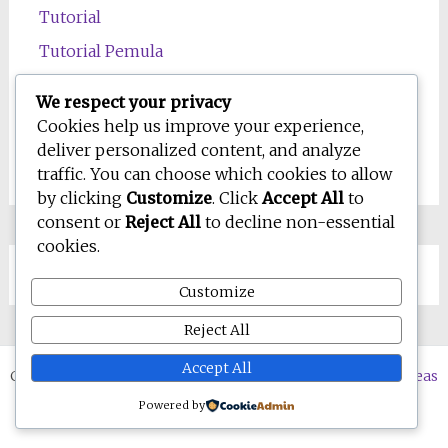
Tutorial
Tutorial Pemula
Uncategorized
We respect your privacy
Wawasan
Cookies help us improve your experience,
deliver personalized content, and analyze
Wellness
traffic. You can choose which cookies to allow
by clicking
Customize
. Click
Accept All
to
consent or
Reject All
to decline non-essential
cookies.
Customize
Reject All
Accept All
Copyright © 2026
WD-IQ.com | Personal Blog & Digital Ideas
Hub
. All rights reserved. Tema:
Radiate
oleh ThemeGrill.
Powered by
Powered by
WordPress
.