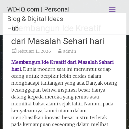
Lompat
WD-IQ.com | Personal
ke
konten
Blog & Digital Ideas
Membangun Ide Kreatif
Hub
dari Masalah Sehari hari
Februari 11, 2026
admin
Membangun Ide Kreatif dari Masalah Sehari
hari
. Dunia modern saat ini menuntut setiap
orang untuk berpikir lebih cerdas dalam
menghadapi tantangan yang ada. Banyak orang
beranggapan bahwa inspirasi besar hanya
datang kepada mereka yang jenius atau
memiliki bakat alami sejak lahir. Namun, pada
kenyataannya, kunci utama dalam
menghasilkan inovasi besar justru terletak
pada kemampuan seseorang dalam melihat