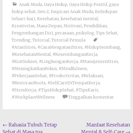
Anak Muda
,
Gaya Hidup
,
Gaya Hidup Positif
,
gaya
hidup sehat
,
Gen Z
,
Inspirasi Anak Muda
,
Kehidupan
Sehari-hari
,
Kesehatan
,
kesehatan mental
,
Kreativitas
,
Masa Depan
,
Motivasi
,
Pendidikan
,
Pengembangan Diri
,
perasaan
,
psikolog
,
Tips Sehat
,
Trending
,
Tutorial
,
Tutorial Pemula
#AtasiStres
,
#CaraMengatasiStres
,
#HidupSeimbang
,
#KesehatanMental
,
#KeseimbanganKerja
,
#KiatSukses
,
#LingkunganKerja
,
#ManajemenStres
,
#MeningkatkanFokus
,
#Mindfulness
,
#PekerjaanSehat
,
#Productivitas
,
#Relaksasi
,
#RestorasiRoots
,
#SelfCareDiTempatKerja
,
#StresKerja
,
#TipsHidupSehat
,
#TipsKarir
,
#WorkplaceWellness
Tinggalkan komentar
Navigasi
←
Rahasia Tubuh Tetap
Manfaat Kesehatan
Sehat di Masa tua
Mental & Self-Care
→