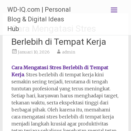
Lompat
WD-IQ.com | Personal
ke
konten
Blog & Digital Ideas
Cara Mengatasi Stres
Hub
Berlebih di Tempat Kerja
Januari 10, 2026
admin
Cara Mengatasi Stres Berlebih di Tempat
Kerja
. Stres berlebih di tempat kerja kini
semakin sering terjadi, terutama di tengah
tuntutan profesional yang terus meningkat.
Setiap hari, karyawan harus menghadapi target,
tekanan waktu, serta ekspektasi tinggi dari
berbagai pihak. Oleh karena itu, memahami
cara mengatasi stres berlebih di tempat kerja
menjadi langkah krusial agar produktivitas
tetap terjaga sekaligus kesehatan mental tetap